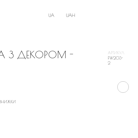
UA
UAH
А З ДЕКОРОМ -
АРТИКУЛ
FW203-
2
 ЗНИЖКИ