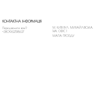
КОНТАКТНА ІНФОРМАЦІЯ
М. КИЇВ ВУЛ. МИХАЙЛІВСЬКА,
Передзвонити вам?
14A, ОФІС 1
+380962518637
МАПА ПРОЇЗДУ