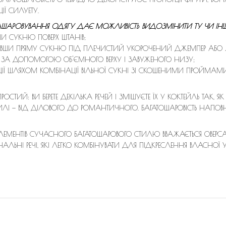
ІЇ СИЛУЕТУ.
РОВУВАННЯ ОДЯГУ ДАЄ МОЖЛИВІСТЬ ВИДОЗМІНИТИ ТУ ЧИ ІНШУ
ШИ СУКНЮ ПОВЕРХ ШТАНІВ;
НУВШИ ПРЯМУ СУКНЮ ПІД ПЛЕЧИСТИЙ УКОРОЧЕНИЙ ДЖЕМПЕР АБО
 ЗА ДОПОМОГОЮ ОБ'ЄМНОГО ВЕРХУ І ЗАВУЖЕНОГО НИЗУ;
ІЇ ШЛЯХОМ КОМБІНАЦІЇ ВІЛЬНОЇ СУКНІ ЗІ СКОШЕНИМИ ПРОЙМАМИ, 
СТИЙ: ВИ БЕРЕТЕ ДЕКІЛЬКА РЕЧЕЙ І ЗМІШУЄТЕ ЇХ У КОКТЕЙЛЬ ТАК, Я
СТИЛІ — ВІД ДІЛОВОГО ДО РОМАНТИЧНОГО. БАГАТОШАРОВІСТЬ НАП
ЕМЕНТІВ СУЧАСНОГО БАГАТОШАРОВОГО СТИЛЮ ВВАЖАЄТЬСЯ ОВЕРС
АЛЬНІ РЕЧІ, ЯКІ ЛЕГКО КОМБІНУВАТИ ДЛЯ ПІДКРЕСЛЕННЯ ВЛАСНОЇ 