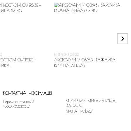
22
14 ВЕРЕСНЯ 2022
ОСТЮМ OVERSIZE —
АКСЕСУАРИ У ОБРАЗІ: ВАЖЛИВА
СИКА
КОЖНА ДЕТАЛЬ
КОНТАКТНА ІНФОРМАЦІЯ
М. КИЇВ ВУЛ. МИХАЙЛІВСЬКА,
Передзвонити вам?
14A, ОФІС 1
+380962518637
МАПА ПРОЇЗДУ