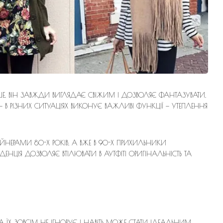
Е, ВІН ЗАВЖДИ ВИГЛЯДАЄ СВІЖИМ І ДОЗВОЛЯЄ ФАНТАЗУВАТИ,
В РІЗНИХ СИТУАЦІЯХ ВИКОНУЄ ВАЖЛИВІ ФУНКЦІЇ — УТЕПЛЕННЯ
ЙНЕРАМИ 80-Х РОКІВ, А ВЖЕ В 90-Х ПРИХИЛЬНИКИ
ЦІЯ ДОЗВОЛЯЄ ВТІЛЮВАТИ В АУТФІТІ ОРИГІНАЛЬНІСТЬ ТА
 ЇХ ЗОВСІМ НЕ ІГНОРУЄ І НАВІТЬ МОЖЕ СТАТИ ІДЕАЛЬНИМ