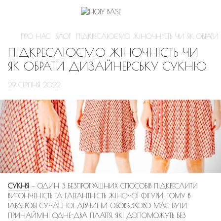
ПРО НАС
БЛОГ
ПІДКРЕСЛЮЄМО ЖІНОЧНІСТЬ ЧИ ЯК ОБРАТ
ПІДКРЕСЛЮЄМО ЖІНОЧНІСТЬ ЧИ
ЯК ОБРАТИ ДИЗАЙНЕРСЬКУ СУКНЮ
29 СЕРПНЯ 2022
СУКНЯ
— ОДИН З БЕЗПРОГРАШНИХ СПОСОБІВ ПІДКРЕСЛИТИ
ВИТОНЧЕНІСТЬ ТА ЕЛЕГАНТНІСТЬ ЖІНОЧОЇ ФІГУРИ. ТОМУ В
ГАРДЕРОБІ СУЧАСНОЇ ДІВЧИНИ ОБОВ'ЯЗКОВО МАЄ БУТИ
ПРИНАЙМНІ ОДНЕ-ДВА ПЛАТТЯ, ЯКІ ДОПОМОЖУТЬ БЕЗ