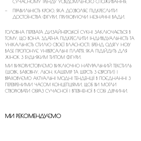
СУЧАСНОМУ ТРЕНДУ УСВІДОМЛЕНОГО СПОЖИВАННЯ;
ПРАВИЛЬНІСТЬ КРОЮ, ЯКА ДОЗВОЛЯЄ ПІДКРЕСЛИТИ
ДОСТОЇНСТВА ФІГУРИ, ПРИХОВУЮЧИ НЕЗНАЧНІ ВАДИ.
ГОЛОВНА ПЕРЕВАГА ДИЗАЙНЕРСЬКОЇ СУКНІ ЗАКЛЮЧАЄТЬСЯ В
ТОМУ, ЩО ВОНА ЗДАТНА ПІДКРЕСЛИТИ ІНДИВІДУАЛЬНІСТЬ ТА
УНІКАЛЬНІСТЬ СТИЛЮ СВОЄЇ ВЛАСНОСТІ. БРЕНД ОДЯГУ HOLY
BASE ПРОПОНУЄ УНІВЕРСАЛЬНІ ПЛАТТЯ, ЯКА ПІДІЙДУТЬ ДЛЯ
ЖІНОК З БУДЬ-ЯКИМ ТИПОМ ФІГУРИ.
МИ ВИКОРИСТОВУЄМО ВИКЛЮЧНО НАТУРАЛЬНИЙ ТЕКСТИЛЬ
(ШОВК, БАВОВНУ, ЛЬОН, КАШЕМІР ТА ШЕРСТЬ З ЄВРОПИ) І
ВРАХОВУЄМО АКТУАЛЬНІ МОДНІ ТЕНДЕНЦІЇ В ПОЄДНАННІ З
ПЕРЕВІРЕНИМИ ЧАСОМ КОНЦЕПЦІЯМИ, ЩОБ ВИ МОГЛИ
СТВОРЮВАТИ ОБРАЗ СУЧАСНОЇ І ВПЕВНЕНОЇ В СОБІ ДІВЧИНИ.
МИ РЕКОМЕНДУЄМО