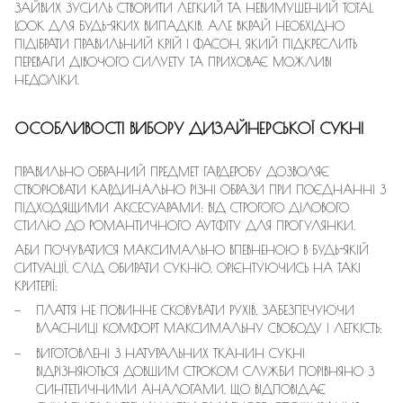
ЗАЙВИХ ЗУСИЛЬ СТВОРИТИ ЛЕГКИЙ ТА НЕВИМУШЕНИЙ TOTAL
LOOK ДЛЯ БУДЬ-ЯКИХ ВИПАДКІВ. АЛЕ ВКРАЙ НЕОБХІДНО
ПІДІБРАТИ ПРАВИЛЬНИЙ КРІЙ І ФАСОН, ЯКИЙ ПІДКРЕСЛИТЬ
ПЕРЕВАГИ ДІВОЧОГО СИЛУЕТУ ТА ПРИХОВАЄ МОЖЛИВІ
НЕДОЛІКИ.
ОСОБЛИВОСТІ ВИБОРУ ДИЗАЙНЕРСЬКОЇ СУКНІ
ПРАВИЛЬНО ОБРАНИЙ ПРЕДМЕТ ГАРДЕРОБУ ДОЗВОЛЯЄ
СТВОРЮВАТИ КАРДИНАЛЬНО РІЗНІ ОБРАЗИ ПРИ ПОЄДНАННІ З
ПІДХОДЯЩИМИ АКСЕСУАРАМИ: ВІД СТРОГОГО ДІЛОВОГО
СТИЛЮ ДО РОМАНТИЧНОГО АУТФІТУ ДЛЯ ПРОГУЛЯНКИ.
АБИ ПОЧУВАТИСЯ МАКСИМАЛЬНО ВПЕВНЕНОЮ В БУДЬ-ЯКІЙ
СИТУАЦІЇ, СЛІД ОБИРАТИ СУКНЮ, ОРІЄНТУЮЧИСЬ НА ТАКІ
КРИТЕРІЇ:
ПЛАТТЯ НЕ ПОВИННЕ СКОВУВАТИ РУХІВ, ЗАБЕЗПЕЧУЮЧИ
ВЛАСНИЦІ КОМФОРТ МАКСИМАЛЬНУ СВОБОДУ І ЛЕГКІСТЬ;
ВИГОТОВЛЕНІ З НАТУРАЛЬНИХ ТКАНИН СУКНІ
ВІДРІЗНЯЮТЬСЯ ДОВШИМ СТРОКОМ СЛУЖБИ ПОРІВНЯНО З
СИНТЕТИЧНИМИ АНАЛОГАМИ, ЩО ВІДПОВІДАЄ