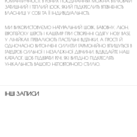
РОМАНТИЧНОСТІ. В РІЗНИХ ПОЄДНАННЯХ МОЖНА ВТІЛЮВАТИ
ЗАТИШНИЙ І ТЕПЛИЙ LOOK, ЯКИЙ ПІДКРЕСЛИТЬ ВПЕВНЕНІСТЬ
ВЛАСНИЦІ У СОБІ ТА ЇЇ ІНДИВІДУАЛЬНІСТЬ.
МИ ВИКОРИСТОВУЄМО НАТУРАЛЬНИЙ ШОВК, БАВОВНУ, ЛЬОН,
ЕВРОПЕЙСКУ ШЕРСТЬ І КАШЕМІР ПРИ СТВОРЕННІ ОДЯГУ HOLY BASE.
У ЛІНІЙКАХ ПРЕВАЛЮЮТЬ ПАСТЕЛЬНІ ВІДТІНКИ, А ПРОСТІ Й
ОДНОЧАСНО ВИТОНЧЕНІ СИЛУЕТИ ГАРМОНІЙНО ВПИШУТЬСЯ В
ГАРДЕРОБ СИЛЬНОЇ І НЕЗАЛЕЖНОЇ ДІВЧИНИ. ВІДВІДАЙТЕ НАШ
КАТАЛОГ, ЩОБ ПІДІБРАТИ РЕЧІ, ЯКІ ВИГІДНО ПІДКРЕСЛЯТЬ
УНІКАЛЬНІСТЬ ВАШОГО НЕПОВТОРНОГО СТИЛЮ.
ІНШІ ЗАПИСИ