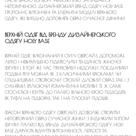
ПАСТЕЛЬНОГО КОЛЬОРУ, НЕМОЖЛИВО ЗАЛИШАТИСЯ
НЕПОМІЧЕНОЮ. ДИЗАЙНЕРСЬКИЙ БРЕНД ОДЯГУ HOLY BASE
ПРОПОНУЄ ВИТОНЧЕНІ ТА ЕЛЕГАНТНІ МОДЕЛІ ВЕРХНЬОГО
ОДЯГУ, ЯКІ ВИГІДНО ДОПОВНЯТЬ ОБРАЗ СУЧАСНОЇ ДІВЧИНИ.
ВЕРХНІЙ ОДЯГ ВІД БРЕНДУ ДИЗАЙНЕРСЬКОГО
ОДЯГУ HOLY BASE
ВЕРХНІЙ ОДЯГ, ВИКОНАНИЙ В СТИЛІ ОВЕРСАЙЗ, ДОПОМОЖЕ
ЛЕГКО І НЕВИМУШЕНО ПІДКРЕСЛИТИ ТЕНДІТНІСТЬ ЖІНОЧОЇ
ФІГУРИ І, В ТОЙ ЖЕ ЧАС, ПРИХОВАТИ НЕДОЛІКИ. ПОЄДНУВАТИ
ПОДІБНІ РЕЧІ МОЖНА ЯК З КЛАСИЧНИМИ БРЮКАМИ ЧИ
СПІДНИЦЯМИ, СТВОРЮЮЧИ СТРОГИЙ ДІЛОВИЙ ОБРАЗ, ТАК І З
СУКНЯМИ, ВТІЛЮЮЧИ РОМАНТИЧНІ МОТИВИ. ТЕ Ж САМЕ
СТОСУЄТЬСЯ І ВЗУТТЯ: ДО ПАЛЬТО ВІЛЬНОГО КРОЮ ПІДХОДЯТЬ
ЯК ТУФЛІ НА ПІДБОРАХ, ТАК І НА ПЛОСКІЙ ПІДОШВІ.
ФАСОН ВЕРХНЬОГО ОДЯГУ ОВЕРСАЙЗ ДОЗВОЛЯЄ СТВОРИТИ
НЕПОВТОРНИЙ ОБРАЗ СУЧАСНОЇ ЖІНКИ З БУДЬ-ЯКИМ ТИПОМ
ФІГУРИ. ПАЛЬТО ВІД БРЕНДУ ДИЗАЙНЕРСЬКОГО ОДЯГУ HOLY
BASE ДАРУЮТЬ ВІДЧУТТЯ ВИТОНЧЕНОСТІ, ЛЕГКОСТІ ТА