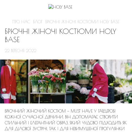
ПРО НАС
БЛОГ
БРЮЧНІ ЖІНОЧІ КОСТЮМИ HOLY BASE
БРЮЧНІ ЖІНОЧІ КОСТЮМИ HOLY
BASE
22 ВЕРЕСНЯ 2022
БРЮЧНИЙ ЖІНОЧИЙ КОСТЮМ — MUST HAVE У ГАРДЕРОБІ
КОЖНОЇ СУЧАСНОЇ ДІВЧИНИ. ВІН ДОПОМАГАЄ СТВОРИТИ
СТИЛЬНИЙ І ЕЛЕГАНТНИЙ ОБРАЗ, ЯКИЙ ЧУДОВО ПІДХОДИТЬ ЯК
ДЛЯ ДІЛОВОЇ ЗУСТРІЧІ, ТАК І ДЛЯ НЕВИМУШЕНОЇ ПРОГУЛЯНКИ