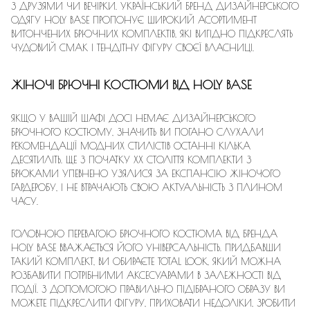
З ДРУЗЯМИ ЧИ ВЕЧІРКИ. УКРАЇНСЬКИЙ БРЕНД ДИЗАЙНЕРСЬКОГО
ОДЯГУ HOLY BASE ПРОПОНУЄ ШИРОКИЙ АСОРТИМЕНТ
ВИТОНЧЕНИХ БРЮЧНИХ КОМПЛЕКТІВ, ЯКІ ВИГІДНО ПІДКРЕСЛЯТЬ
ЧУДОВИЙ СМАК І ТЕНДІТНУ ФІГУРУ СВОЄЇ ВЛАСНИЦІ.
ЖІНОЧІ БРЮЧНІ КОСТЮМИ ВІД HOLY BASE
ЯКЩО У ВАШІЙ ШАФІ ДОСІ НЕМАЄ ДИЗАЙНЕРСЬКОГО
БРЮЧНОГО КОСТЮМУ, ЗНАЧИТЬ ВИ ПОГАНО СЛУХАЛИ
РЕКОМЕНДАЦІЇ МОДНИХ СТИЛІСТІВ ОСТАННІ КІЛЬКА
ДЕСЯТИЛІТЬ. ЩЕ З ПОЧАТКУ ХХ СТОЛІТТЯ КОМПЛЕКТИ З
БРЮКАМИ УПЕВНЕНО УЗЯЛИСЯ ЗА ЕКСПАНСІЮ ЖІНОЧОГО
ГАРДЕРОБУ, І НЕ ВТРАЧАЮТЬ СВОЮ АКТУАЛЬНІСТЬ З ПЛИНОМ
ЧАСУ.
ГОЛОВНОЮ ПЕРЕВАГОЮ БРЮЧНОГО КОСТЮМА ВІД БРЕНДА
HOLY BASE ВВАЖАЄТЬСЯ ЙОГО УНІВЕРСАЛЬНІСТЬ. ПРИДБАВШИ
ТАКИЙ КОМПЛЕКТ, ВИ ОБИРАЄТЕ TOTAL LOOK, ЯКИЙ МОЖНА
РОЗБАВИТИ ПОТРІБНИМИ АКСЕСУАРАМИ В ЗАЛЕЖНОСТІ ВІД
ПОДІЇ. З ДОПОМОГОЮ ПРАВИЛЬНО ПІДІБРАНОГО ОБРАЗУ ВИ
МОЖЕТЕ ПІДКРЕСЛИТИ ФІГУРУ, ПРИХОВАТИ НЕДОЛІКИ, ЗРОБИТИ